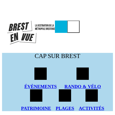
CAP SUR BREST
À LA BRESTOISE
PROFITER
ÉVÈNEMENTS
RANDO & VÉLO
ORGANISER
AGENDA
PATRIMOINE
PLAGES
ACTIVITÉS
BILLETTERIE